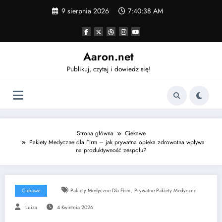
Skip
9 sierpnia 2026
7:40:39 AM
to
content
Aaron.net
Publikuj, czytaj i dowiedz się!
Strona główna
Ciekawe
Pakiety Medyczne dla Firm – jak prywatna opieka zdrowotna wpływa
na produktywność zespołu?
,
Ciekawe
Pakiety Medyczne Dla Firm
Prywatne Pakiety Medyczne
Luiza
4 Kwietnia 2026