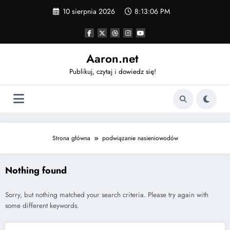
Skip
10 sierpnia 2026
8:13:06 PM
to
content
Aaron.net
Publikuj, czytaj i dowiedz się!
Strona główna
podwiązanie nasieniowodów
Nothing found
Sorry, but nothing matched your search criteria. Please try again with
some different keywords.