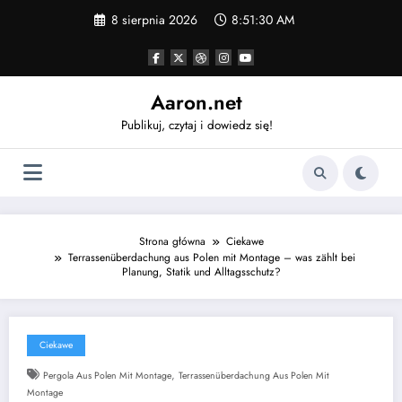
Skip
8 sierpnia 2026
8:51:30 AM
to
content
Aaron.net
Publikuj, czytaj i dowiedz się!
Strona główna
Ciekawe
Terrassenüberdachung aus Polen mit Montage – was zählt bei
Planung, Statik und Alltagsschutz?
Ciekawe
,
Pergola Aus Polen Mit Montage
Terrassenüberdachung Aus Polen Mit
Montage