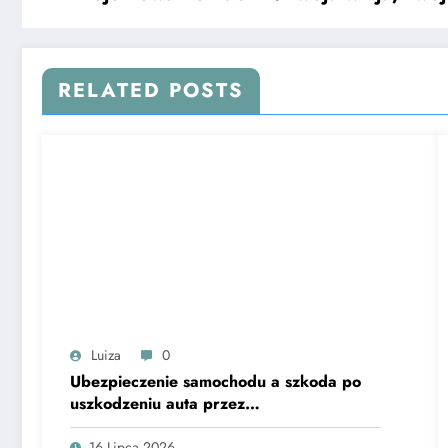
RELATED POSTS
Luiza
0
Ubezpieczenie samochodu a szkoda po
uszkodzeniu auta przez
niezabezpieczoną betoniarkę
przewożoną na przyczepie
16 Lipca 2026