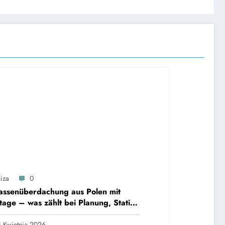
iza
0
assenüberdachung aus Polen mit
age – was zählt bei Planung, Statik
Alltagsschutz?
 Kwietnia 2026